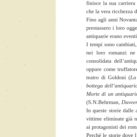
finisce la sua carrier
che la vera ricchezza 
Fino agli anni Novanta
prestassero i loro ogge
antiquarie erano eventi
I tempi sono cambiati,
nei loro romanzi ne 
consolidata dell’antiq
oppure come truffatore
teatro di Goldoni (
La
bottega dell’antiquari
Morte di un antiquari
(S.N.Behrman, 
Duveen 
In queste storie dalle
vittime eliminate già 
ai protagonisti dei rom
Perché le storie dove l