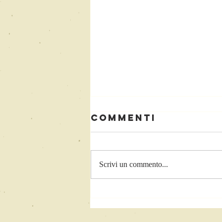
Commenti
Il Titolo
Scrivi un commento...