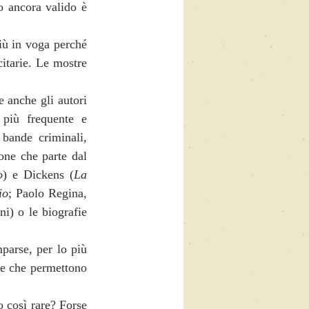
o ancora valido è 
iù in voga perché 
itarie. Le mostre 
 anche gli autori 
più frequente e 
 bande criminali, 
one che parte dal 
o
) e Dickens (
La 
io
; Paolo Regina, 
ni) o le biografie 
parse, per lo più 
se che permettono 
 così rare? Forse 