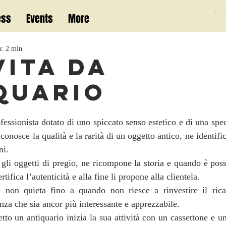
ess
Events
More
a: 2 min
VITA DA
QUARIO
fessionista dotato di uno spiccato senso estetico e di una spe
onosce la qualità e la rarità di un oggetto antico, ne identifica
ni.
gli oggetti di pregio, ne ricompone la storia e quando è possib
rtifica l’autenticità e alla fine li propone alla clientela. 
 e non quieta fino a quando non riesce a rinvestire il ricav
nza che sia ancor più interessante e apprezzabile.
o un antiquario inizia la sua attività con un cassettone e un 