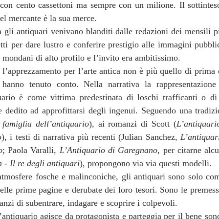
a con cento cassettoni ma sempre con un milione. Il sottintes
del mercante è la sua merce.
 gli antiquari venivano blanditi dalle redazioni dei mensili p
tti per dare lustro e conferire prestigio alle immagini pubblic
 mondani di alto profilo e l’invito era ambitissimo. 
 l’apprezzamento per l’arte antica non è più quello di prima e
hanno tenuto conto. Nella narrativa la rappresentazione 
uario è come vittima predestinata di loschi trafficanti o di
 dedito ad approfittarsi degli ingenui. Seguendo una tradizi
 famiglia dell’antiquario
), ai romanzi di Scott (
L’antiquari
o
), i testi di narrativa più recenti (Julian Sanchez, 
L’antiquar
o
; Paola Varalli, 
L’Antiquario di Garegnano
, per citarne alcu
- Il re degli antiquari
), propongono via via questi modelli. 
 atmosfere fosche e malinconiche, gli antiquari sono solo com
nelle prime pagine e derubate dei loro tesori. Sono le premes
anzi di subentrare, indagare e scoprire i colpevoli. 
’antiquario agisce da protagonista e parteggia per il bene sono