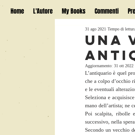
Home
L'Autore
My Books
Commenti
Pr
31 ago 2021
Tempo di lettur
UNA 
ANTI
Aggiornamento:
31 ott 2022
L’antiquario è quel pro
che a colpo d’occhio ric
e le eventuali alterazio
Seleziona e acquisisce 
mano dell’artista; ne ce
Poi scalpita, ribolle
successivo, nella spera
Secondo un vecchio dett