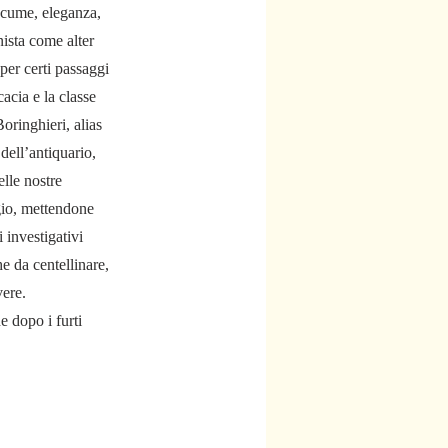
acume, eleganza,
nista come alter
per certi passaggi
acia e la classe
oringhieri, alias
dell’antiquario,
elle nostre
gio, mettendone
 investigativi
e da centellinare,
vere.
e dopo i furti