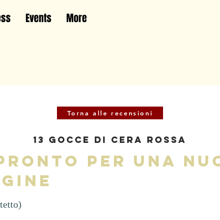
ess
Events
More
Torna alle recensioni
13 Gocce di Cera Rossa
 pronto per una nu
agine
tetto)