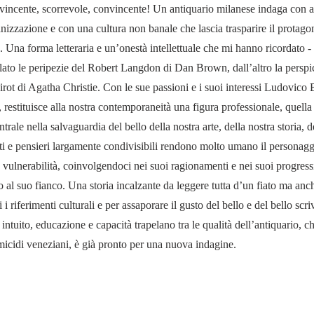
vvincente, scorrevole, convincente! Un antiquario milanese indaga con 
nizzazione e con una cultura non banale che lascia trasparire il protago
 Una forma letteraria e un’onestà intellettuale che mi hanno ricordato - 
lato le peripezie del Robert Langdon di Dan Brown, dall’altro la perspic
rot di Agatha Christie. Con le sue passioni e i suoi interessi Ludovico B
restituisce alla nostra contemporaneità una figura professionale, quella 
trale nella salvaguardia del bello della nostra arte, della nostra storia, d
sti e pensieri largamente condivisibili rendono molto umano il personag
vulnerabilità, coinvolgendoci nei suoi ragionamenti e nei suoi progressi
 al suo fianco. Una storia incalzante da leggere tutta d’un fiato ma anch
i i riferimenti culturali e per assaporare il gusto del bello e del bello scri
intuito, educazione e capacità trapelano tra le qualità dell’antiquario, ch
omicidi veneziani, è già pronto per una nuova indagine.