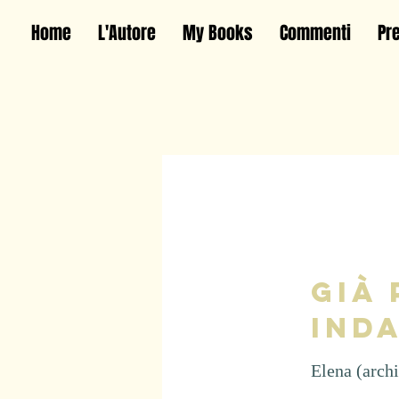
Home
L'Autore
My Books
Commenti
Pr
Già
ind
Elena (archi